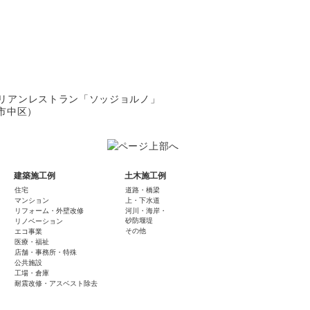
建築施工例
土木施工例
住宅
道路・橋梁
マンション
上・下水道
リフォーム・外壁改修
河川・海岸・
砂防堰堤
リノベーション
その他
エコ事業
医療・福祉
店舗・事務所・特殊
公共施設
工場・倉庫
耐震改修・アスベスト除去